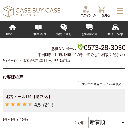
ログイン
カートを見る
Topページ
ご利用案内
お問い合せ
お客様の声
サイトMap
0573-28-3030
協和ダンボール
平日9時～12時/13時～17時 何でもご相談ください↑
Topページ
お客様の声:迷路トールR4【送料込】
お客様の声
迷路トールR4【送料込】
4.5
(2件)
1件～2件（全2件）
並び順：