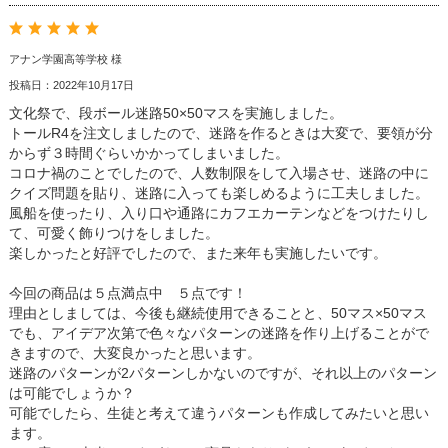
アナン学園高等学校 様
投稿日：2022年10月17日
文化祭で、段ボール迷路50×50マスを実施しました。
トールR4を注文しましたので、迷路を作るときは大変で、要領が分
からず３時間ぐらいかかってしまいました。
コロナ禍のことでしたので、人数制限をして入場させ、迷路の中に
クイズ問題を貼り、迷路に入っても楽しめるように工夫しました。
風船を使ったり、入り口や通路にカフエカーテンなどをつけたりし
て、可愛く飾りつけをしました。
楽しかったと好評でしたので、また来年も実施したいです。
今回の商品は５点満点中 ５点です！
理由としましては、今後も継続使用できることと、50マス×50マス
でも、アイデア次第で色々なパターンの迷路を作り上げることがで
きますので、大変良かったと思います。
迷路のパターンが2パターンしかないのですが、それ以上のパターン
は可能でしょうか？
可能でしたら、生徒と考えて違うパターンも作成してみたいと思い
ます。