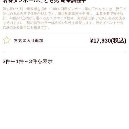
名将ダンボールこども兜 紺◆調整中
落ち着いた紺で重厚感を演出！100％国産ダンボール製の工作キットは、親子で
楽しめる組み立て体験が魅力です。環境配慮素材を使用し、工具不要で安全設
計。4種類の立物から選べるカスタマイズ性や、完成後に被って楽しめる丈夫さ
はそのままに、紺の特別カラーは格式や知性を表現します。歴史イベントや公
式感のある催事にも最適です。
¥17,930
(税込)
3件中1件～3件を表示