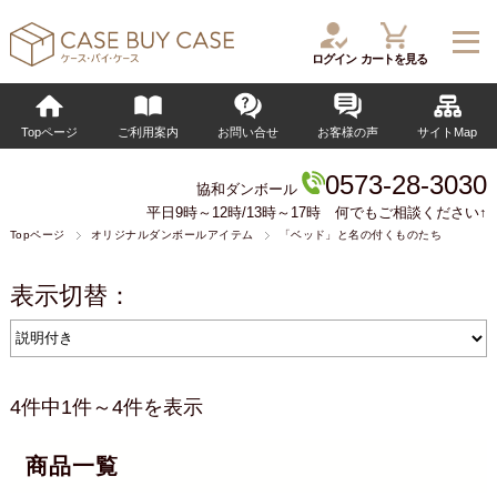
ログイン
カートを見る
Topページ
ご利用案内
お問い合せ
お客様の声
サイトMap
0573-28-3030
協和ダンボール
平日9時～12時/13時～17時 何でもご相談ください↑
Topページ
オリジナルダンボールアイテム
「ベッド」と名の付くものたち
表示切替：
4件中1件～4件を表示
商品一覧