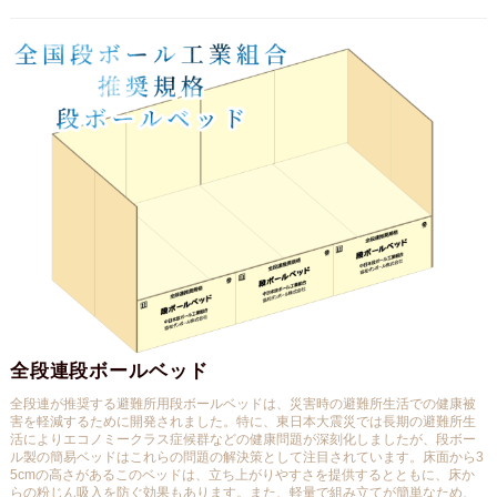
全段連段ボールベッド
全段連が推奨する避難所用段ボールベッドは、災害時の避難所生活での健康被
害を軽減するために開発されました。特に、東日本大震災では長期の避難所生
活によりエコノミークラス症候群などの健康問題が深刻化しましたが、段ボー
ル製の簡易ベッドはこれらの問題の解決策として注目されています。床面から3
5cmの高さがあるこのベッドは、立ち上がりやすさを提供するとともに、床か
らの粉じん吸入を防ぐ効果もあります。また、軽量で組み立てが簡単なため、