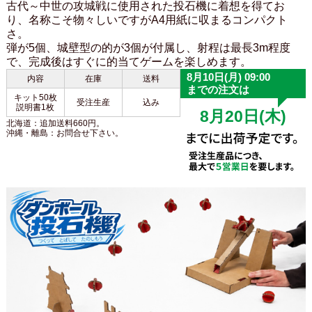
古代～中世の攻城戦に使用された投石機に着想を得てお
り、名称こそ物々しいですがA4用紙に収まるコンパクト
さ。
弾が5個、城壁型の的が3個が付属し、射程は最長3m程度
で、完成後はすぐに的当てゲームを楽しめます。
内容
在庫
送料
キット50枚
受注生産
込み
説明書1枚
北海道：追加送料660円。
沖縄・離島：お問合せ下さい。