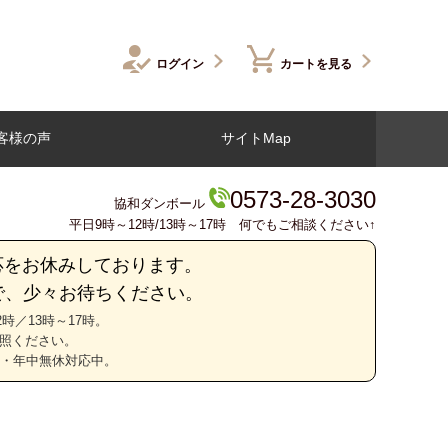
ログイン
カートを見る
客様の声
サイトMap
0573-28-3030
協和ダンボール
平日9時～12時/13時～17時 何でもご相談ください↑
応をお休みしております。
で、少々お待ちください。
時／13時～17時。
照ください。
間・年中無休対応中。