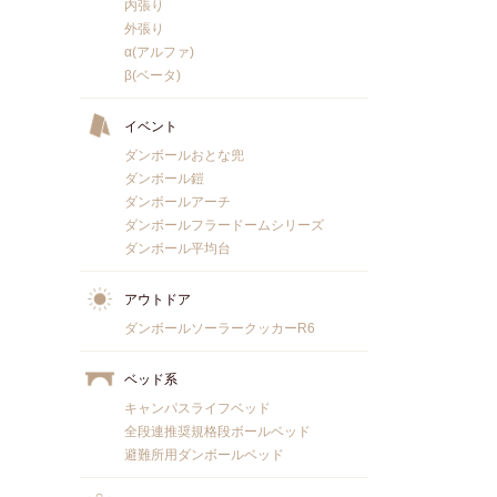
内張り
外張り
α(アルファ)
β(ベータ)
イベント
ダンボールおとな兜
ダンボール鎧
ダンボールアーチ
ダンボールフラードームシリーズ
ダンボール平均台
アウトドア
ダンボールソーラークッカーR6
ベッド系
キャンパスライフベッド
全段連推奨規格段ボールベッド
避難所用ダンボールベッド