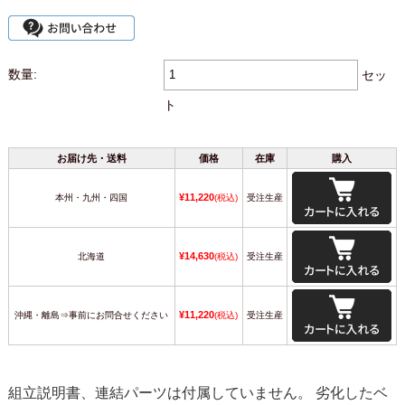
数量:
セッ
ト
お届け先・送料
価格
在庫
購入
¥11,220
本州・九州・四国
(税込)
受注生産
¥14,630
北海道
(税込)
受注生産
¥11,220
沖縄・離島⇒事前にお問合せください
(税込)
受注生産
組立説明書、連結パーツは付属していません。 劣化したベ