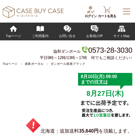
ログイン
カートを見る
Topページ
ご利用案内
お問い合せ
お客様の声
サイトMap
0573-28-3030
協和ダンボール
平日9時～12時/13時～17時 何でもご相談ください↑
Topページ
迷路ポータル
ダンボール迷路ブラック
北海道：追加送料
35,640円
を頂戴します。