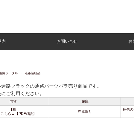
案内
お問い合せ
お
迷路ポータル
迷路補給品
ル迷路ブラックの通路パーツバラ売り商品です。
充にご利用ください。
内容
在庫
1枚
梱包の
在庫限り
はこちら→
【PDF取説】