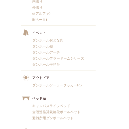
内張り
外張り
α(アルファ)
β(ベータ)
イベント
ダンボールおとな兜
ダンボール鎧
ダンボールアーチ
ダンボールフラードームシリーズ
ダンボール平均台
アウトドア
ダンボールソーラークッカーR6
ベッド系
キャンパスライフベッド
全段連推奨規格段ボールベッド
避難所用ダンボールベッド