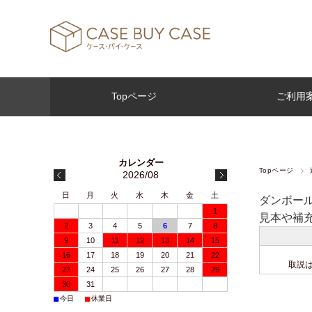
Topページ
ご利用
Topページ
2026/08
日
月
火
水
木
金
土
ダンボー
1
見本や補
2
3
4
5
6
7
8
9
10
11
12
13
14
15
16
17
18
19
20
21
22
取説
23
24
25
26
27
28
29
30
31
■
■
今日
休業日