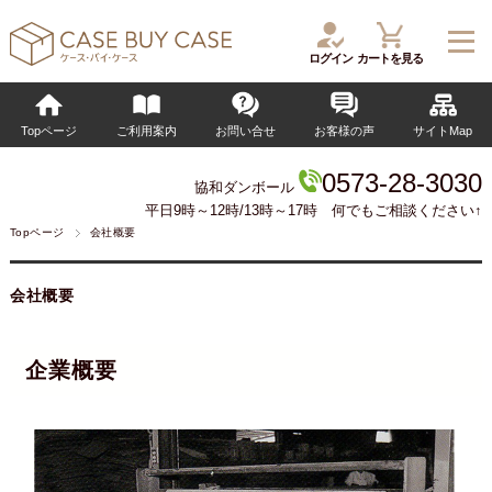
ログイン
カートを見る
Topページ
ご利用案内
お問い合せ
お客様の声
サイトMap
0573-28-3030
協和ダンボール
平日9時～12時/13時～17時 何でもご相談ください↑
Topページ
会社概要
会社概要
企業概要