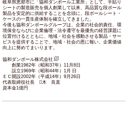
岐阜県恵那市に「協和ダンボール工業所」として、手貼り
シートの製造販売を個人創業して以来、高品質な段ボール
製品を安定的に供給することを念頭に、段ボールシート・
ケースの一貫生産体制を確立してきました。
今後も協和ダンボールグループは、企業の社会的責任、環
境保全ならびに企業倫理・法令遵守を最優先の経営課題に
位置付けるとともに、地域・社会を感動させる製品・サー
ビスを提供することで、地域・社会の恩に報い、企業価値
向上に努めてまいります。
協和ダンボール株式会社
創業1962年（昭和37年）11月8日
設立1969年（昭和44年）1月 日
ＥＣ開設2002年（平成14年）9月26日
代表取締役社長 木 良直
資本金1億円