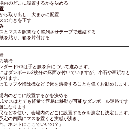
場内のどこに設置するかを決める
置
から取り出し、大まかに配置
スの向きを正す
み
スとマスを隙間なく整列させテープで連結する
紙を貼り、箱を片付ける
備
の清掃
ンダードR3は手と膝を床について進みます。
にはダンボール2枚分の床面が付いていますが、小石や画鋲な
がります。
はモップや掃除機などで床を清掃することを強くお勧めします
場内のどこに設置するかを決める
ス1マスはとても軽量で容易に移動が可能なダンボール迷路で
難になります。
尺などを使い、会場内のどこに設置するかを測定し決定します
予定の四隅にマスを置くと実感が沸き、
れ、ホントにここでいいの？」