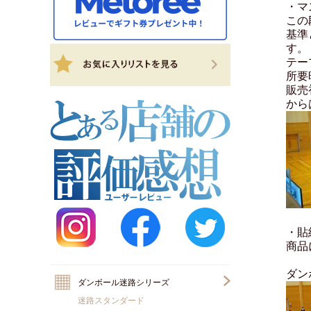
・マ
この
基準
す。
テー
所要
販売
から
・貼
商品
ダン
ダンボール迷路シリーズ
迷路スタンダード