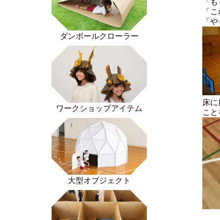
「も
「こ
「や
ダンボールクローラー
床に
ワークショップアイテム
こと
大型オブジェクト