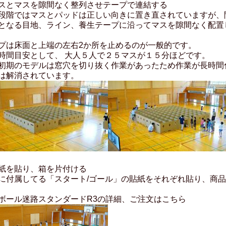
スとマスを隙間なく整列させテープで連結する
段階ではマスとパッドは正しい向きに置き直されていますが、
となる目地、ライン、養生テープに沿ってマスを隙間なく配置
プは床面と上端の左右2か所を止めるのが一般的です。
時間目安として、 大人５人で２５マスが１５分ほどです。
初期のモデルは窓穴を切り抜く作業があったため作業が長時間
は解消されています。
紙を貼り、箱を片付ける
に付属してる「スタート/ゴール」の貼紙をそれぞれ貼り、商
ボール迷路スタンダードR3の詳細、ご注文はこちら