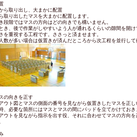
置
から取り出し、大まかに配置
ら取り出したマスを大まかに配置します。
き段階ではマスの方向はどの向きでも構いません。
とき、後で作業がしやすいよう人が通れるくらいの隙間を開け
さを重視する工程です。ささっと済ませます。
人数が多い場合は仮置きが済んだところから次工程を並行して
スの向きを正す
アウト図とマスの側面の番号を見ながら仮置きしたマスを正し
時、必要な箇所にはマスとマスの間にパッドを立てかけておき
アウトを見ながら指示を出す役、それに合わせてマスの方向を
。
み