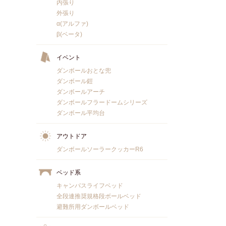
内張り
外張り
α(アルファ)
β(ベータ)
イベント
ダンボールおとな兜
ダンボール鎧
ダンボールアーチ
ダンボールフラードームシリーズ
ダンボール平均台
アウトドア
ダンボールソーラークッカーR6
ベッド系
キャンパスライフベッド
全段連推奨規格段ボールベッド
避難所用ダンボールベッド