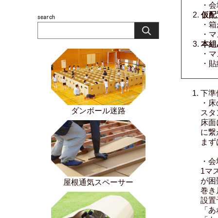
・会
仮配
・箱
・マ
本組
・マ
・貼
下準
・床
ダンボール迷路
スタ
床面
に繋
まず
・会
1マ
が困
屋根通気スペーサー
巻き
設置
「あ