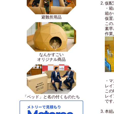
仮配
・箱
箱か
避難所用品
仮置
この
素早
作業
なんかすごい
オリジナル商品
・マ
レイ
この
レイ
「ベッド」と名の付くものたち
です
本組