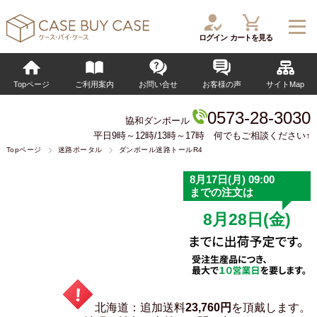
ログイン
カートを見る
Topページ
ご利用案内
お問い合せ
お客様の声
サイトMap
0573-28-3030
協和ダンボール
平日9時～12時/13時～17時 何でもご相談ください↑
Topページ
迷路ポータル
ダンボール迷路トールR4
北海道：追加送料
23,760円
を頂戴します。