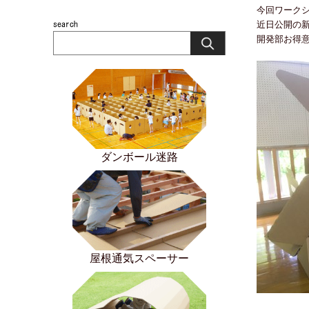
今回ワーク
近日公開の
開発部お得
ダンボール迷路
屋根通気スペーサー