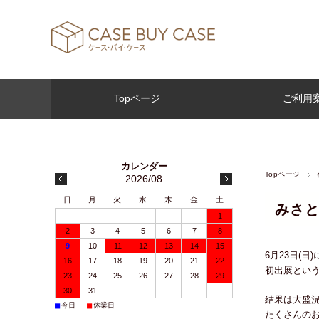
Topページ
ご利用
Topページ
2026/08
日
月
火
水
木
金
土
みさと
1
2
3
4
5
6
7
8
9
10
11
12
13
14
15
6月23日(
16
17
18
19
20
21
22
初出展とい
23
24
25
26
27
28
29
30
31
結果は大盛
■
■
今日
休業日
たくさんの