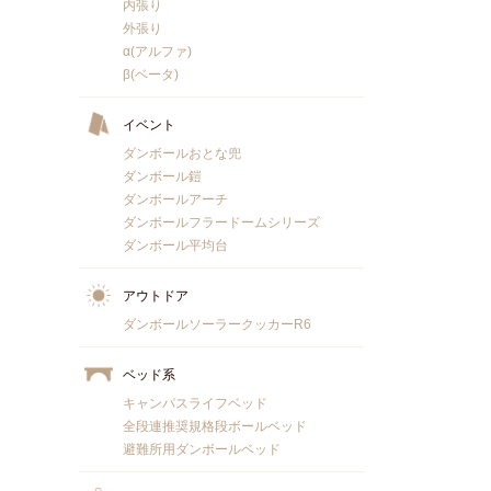
内張り
外張り
α(アルファ)
β(ベータ)
イベント
ダンボールおとな兜
ダンボール鎧
ダンボールアーチ
ダンボールフラードームシリーズ
ダンボール平均台
アウトドア
ダンボールソーラークッカーR6
ベッド系
キャンパスライフベッド
全段連推奨規格段ボールベッド
避難所用ダンボールベッド