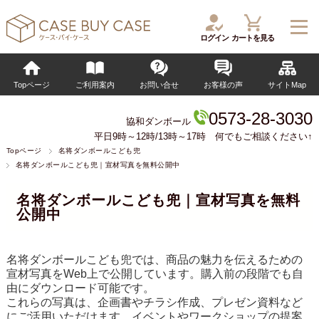
ログイン
カートを見る
Topページ
ご利用案内
お問い合せ
お客様の声
サイトMap
0573-28-3030
協和ダンボール
平日9時～12時/13時～17時 何でもご相談ください↑
Topページ
名将ダンボールこども兜
名将ダンボールこども兜｜宣材写真を無料公開中
名将ダンボールこども兜｜宣材写真を無料
公開中
名将ダンボールこども兜
では、商品の魅力を伝えるための
宣材写真
をWeb上で公開しています。購入前の段階でも自
由にダウンロード可能です。
これらの写真は、企画書やチラシ作成、プレゼン資料など
にご活用いただけます。イベントやワークショップの提案