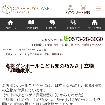
ログイン
カートを見る
Topページ
ご利用案内
お問い合せ
お客様の声
サイトMap
0573-28-3030
協和ダンボール
平日9時～12時/13時～17時 何でもご相談ください↑
Topページ
名将ダンボールこども兜
名将ダンボールこども兜の巧みさ｜立物「獅噛鍬形」
名将ダンボールこども兜の巧みさ｜立物
「獅噛鍬形」
名将ダンボールこども兜
には、日本人なら誰もが知る4種類
の立物が付属しています。
その中のひとつが「獅噛鍬形」(しかみくわがた)。
「獅噛」(しかみ、しがみ)とは、獅子(しし)がかっと目を見
開いた形相を模した飾りや文様のことです。