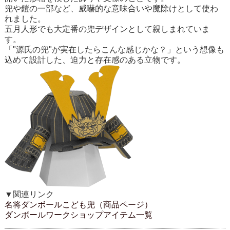
兜や鎧の一部など、威嚇的な意味合いや魔除けとして使わ
れました。
五月人形でも大定番の兜デザインとして親しまれていま
す。
「"源氏の兜"が実在したらこんな感じかな？」という想像も
込めて設計した、迫力と存在感のある立物です。
▼関連リンク
名将ダンボールこども兜（商品ページ）
ダンボールワークショップアイテム一覧