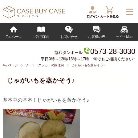
ログイン
カートを見る
Topページ
ご利用案内
お問い合せ
お客様の声
サイトMap
0573-28-3030
協和ダンボール
平日9時～12時/13時～17時 何でもご相談ください↑
Topページ
ソーラークッカーの調理例
じゃがいもを蒸かそう♪
じゃがいもを蒸かそう♪
基本中の基本！じゃがいもを蒸かそう♪